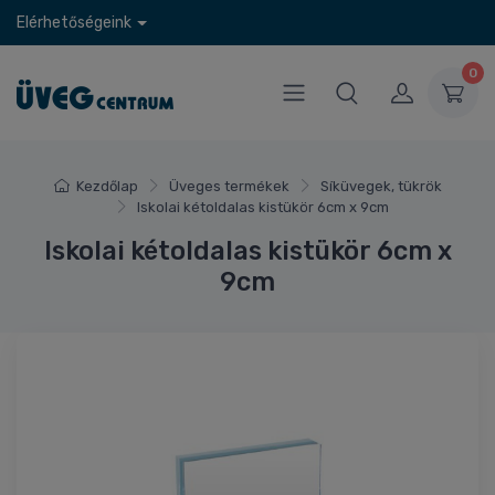
Elérhetőségeink
0
Kezdőlap
Üveges termékek
Síküvegek, tükrök
Iskolai kétoldalas kistükör 6cm x 9cm
Iskolai kétoldalas kistükör 6cm x
9cm