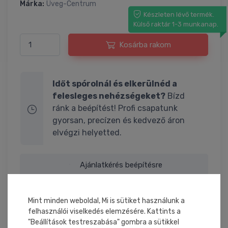
Márka:
Üveg-Centrum
Készleten lévő termék.
Külső raktár 1-3 munkanap.
Kosárba rakom
Időt spórolnál és elkerülnéd a
felesleges nehézségeket?
Bízd
ránk a beépítést! Profi csapatunk
gyorsan, precízen és kedvező áron
elvégzi helyetted.
Ajánlatkérés beépítésre
Mint minden weboldal, Mi is sütiket használunk a
Termékinformáció
felhasználói viselkedés elemzésére. Kattints a
"Beállítások testreszabása" gombra a sütikkel