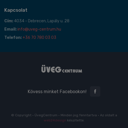
Kapcsolat
Cím:
4034 - Debrecen, Lapály u. 28
Email:
info@uveg-centrum.hu
Telefon:
+36 70 780 03 03
Kövess minket Facebookon!
© Copyright • ÜvegCentrum • Minden jog fenntartva • Az oldalt a
web24design
készítette.