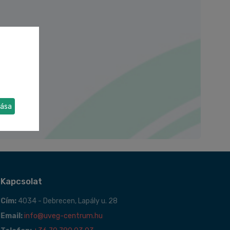
dása
Kapcsolat
Cím:
4034 - Debrecen, Lapály u. 28
Email:
info@uveg-centrum.hu