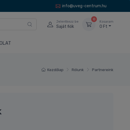
info@uveg-centrum.hu
0
Jelentkezz be
Kosaram
Saját fiók
0 Ft
OLAT
Kezdőlap
Rólunk
Partnereink
k