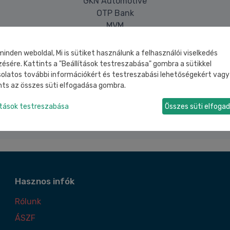
GKN Automotive
OTP Bank
MVM
BMW
minden weboldal, Mi is sütiket használunk a felhasználói viselkedés
Generálkivitelező partnereink
ésére. Kattints a "Beállítások testreszabása" gombra a sütikkel
olatos további információkért és testreszabási lehetőségekért vagy
GMB Solutions Zrt
nts az összes süti elfogadása gombra.
Dryvit Profi Kft.
Mester Építő
ítások testreszabása
Összes süti elfoga
Hasznos infók
Rólunk
ÁSZF