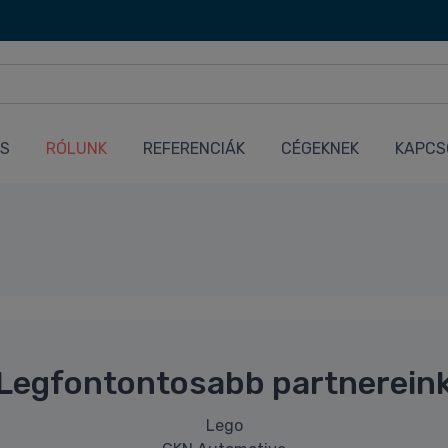
ÉS
RÓLUNK
REFERENCIÁK
CÉGEKNEK
KAPCS
Legfontontosabb partnerein
Lego