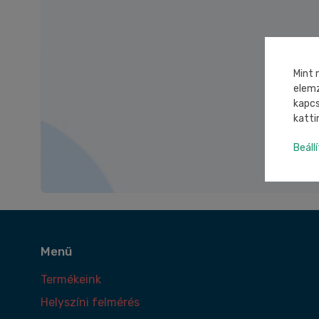
Mint 
elemz
kapcs
katti
Beáll
Menü
Termékeink
Helyszíni felmérés